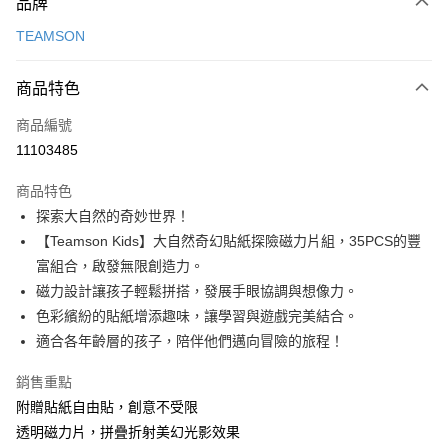
品牌
信用卡一次付款
TEAMSON
信用卡分期付款
3 期 0 利率 每期
NT$196
21家銀行
商品特色
6 期 0 利率 每期
NT$98
21家銀行
合作金庫商業銀行
第一商業銀行
商品編號
華南商業銀行
彰化商業銀行
12 期 0 利率 每期
NT$49
21家銀行
合作金庫商業銀行
第一商業銀行
11103485
上海商業儲蓄銀行
台北富邦商業銀行
華南商業銀行
彰化商業銀行
24 期 0 利率 每期
NT$24
20家銀行
合作金庫商業銀行
第一商業銀行
國泰世華商業銀行
兆豐國際商業銀行
上海商業儲蓄銀行
台北富邦商業銀行
商品特色
華南商業銀行
彰化商業銀行
臺灣中小企業銀行
台中商業銀行
合作金庫商業銀行
第一商業銀行
LINE Pay
國泰世華商業銀行
兆豐國際商業銀行
探索大自然的奇妙世界！
上海商業儲蓄銀行
台北富邦商業銀行
匯豐（台灣）商業銀行
華泰商業銀行
華南商業銀行
彰化商業銀行
臺灣中小企業銀行
台中商業銀行
國泰世華商業銀行
兆豐國際商業銀行
【Teamson Kids】大自然奇幻貼紙探險磁力片組，35PCS的豐
聯邦商業銀行
遠東國際商業銀行
Apple Pay
上海商業儲蓄銀行
台北富邦商業銀行
匯豐（台灣）商業銀行
華泰商業銀行
臺灣中小企業銀行
台中商業銀行
元大商業銀行
永豐商業銀行
富組合，啟發無限創造力。
兆豐國際商業銀行
臺灣中小企業銀行
聯邦商業銀行
遠東國際商業銀行
匯豐（台灣）商業銀行
華泰商業銀行
街口支付
玉山商業銀行
星展（台灣）商業銀行
台中商業銀行
匯豐（台灣）商業銀行
磁力設計讓孩子輕鬆拼搭，發展手眼協調與想像力。
元大商業銀行
永豐商業銀行
聯邦商業銀行
遠東國際商業銀行
台新國際商業銀行
中國信託商業銀行
華泰商業銀行
聯邦商業銀行
玉山商業銀行
星展（台灣）商業銀行
色彩繽紛的貼紙增添趣味，讓學習與遊戲完美結合。
悠遊付
元大商業銀行
永豐商業銀行
台灣樂天信用卡公司
遠東國際商業銀行
元大商業銀行
台新國際商業銀行
中國信託商業銀行
適合各年齡層的孩子，陪伴他們邁向冒險的旅程！
玉山商業銀行
星展（台灣）商業銀行
永豐商業銀行
玉山商業銀行
台灣樂天信用卡公司
全盈+PAY
台新國際商業銀行
中國信託商業銀行
星展（台灣）商業銀行
台新國際商業銀行
銷售重點
台灣樂天信用卡公司
中國信託商業銀行
台灣樂天信用卡公司
AFTEE先享後付
附贈貼紙自由貼，創意不受限
相關說明
透明磁力片，拼疊折射美幻光影效果
【關於「AFTEE先享後付」】