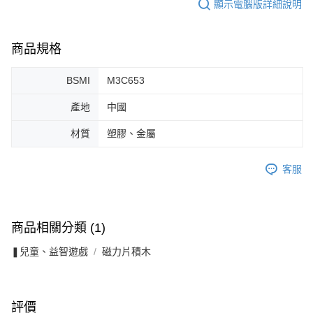
顯示電腦版詳細說明
商品規格
BSMI
M3C653
產地
中國
材質
塑膠、金屬
客服
商品相關分類 (1)
❚兒童、益智遊戲
磁力片積木
評價