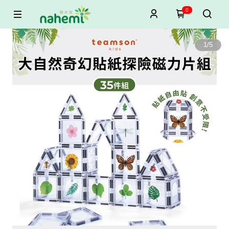
0
1
/
5