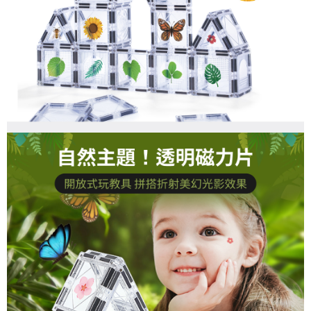
３．未成年的使用者請事先徵得法定代理人或監護人之同意方可使用
「AFTEE先享後付」，若未經同意申辦者引起之損失，本公司不負相關責
任。
４．使用「AFTEE先享後付」時，將依據個別帳號之用戶狀況，依本公司即
時審查核予不同之上限額度；若仍有額度不足之情形，本公司將視審查結果
請求用戶進行身份認證。
５．嚴禁一人註冊多個帳號或使用他人資訊註冊。若發現惡意使用之情形，
恩沛科技股份有限公司將有權停止該用戶之使用額度並採取法律行動。