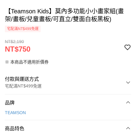
【Teamson Kids】莫內多功能小小畫家組(畫
架/畫板/兒童畫板/可直立/雙面白板黑板)
宅配滿NT$499免運
NT$2,190
NT$750
※ 本商品不適用折價券
付款與運送方式
宅配滿NT$499免運
付款方式
品牌
信用卡一次付款
TEAMSON
信用卡分期付款
3 期 0 利率 每期
NT$250
21家銀行
商品特色