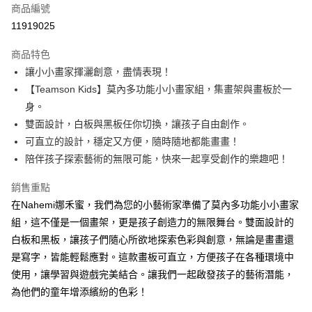
6 期 0 利率 每期
NT$125
21家銀行
合作金庫商業銀行
第一商業銀行
商品編號
華南商業銀行
彰化商業銀行
12 期 0 利率 每期
NT$62
21家銀行
合作金庫商業銀行
第一商業銀行
11919025
上海商業儲蓄銀行
台北富邦商業銀行
華南商業銀行
彰化商業銀行
24 期 0 利率 每期
NT$31
20家銀行
合作金庫商業銀行
第一商業銀行
國泰世華商業銀行
兆豐國際商業銀行
上海商業儲蓄銀行
台北富邦商業銀行
商品特色
華南商業銀行
彰化商業銀行
臺灣中小企業銀行
台中商業銀行
合作金庫商業銀行
第一商業銀行
LINE Pay
國泰世華商業銀行
兆豐國際商業銀行
讓小小畫家揮灑創意，盡情表現！
上海商業儲蓄銀行
台北富邦商業銀行
匯豐（台灣）商業銀行
華泰商業銀行
華南商業銀行
彰化商業銀行
臺灣中小企業銀行
台中商業銀行
國泰世華商業銀行
兆豐國際商業銀行
【Teamson Kids】莫內多功能小小畫家組，集畫架與畫板於一
聯邦商業銀行
遠東國際商業銀行
Apple Pay
上海商業儲蓄銀行
台北富邦商業銀行
匯豐（台灣）商業銀行
華泰商業銀行
臺灣中小企業銀行
台中商業銀行
元大商業銀行
永豐商業銀行
身。
兆豐國際商業銀行
臺灣中小企業銀行
聯邦商業銀行
遠東國際商業銀行
匯豐（台灣）商業銀行
華泰商業銀行
街口支付
玉山商業銀行
星展（台灣）商業銀行
台中商業銀行
匯豐（台灣）商業銀行
雙面設計，白板與黑板任你切換，讓孩子自由創作。
元大商業銀行
永豐商業銀行
聯邦商業銀行
遠東國際商業銀行
台新國際商業銀行
中國信託商業銀行
華泰商業銀行
聯邦商業銀行
玉山商業銀行
星展（台灣）商業銀行
可直立的設計，穩定又方便，隨時隨地都能畫畫！
悠遊付
元大商業銀行
永豐商業銀行
台灣樂天信用卡公司
遠東國際商業銀行
元大商業銀行
台新國際商業銀行
中國信託商業銀行
陪伴孩子探索藝術的無限可能，快來一起享受創作的樂趣吧！
玉山商業銀行
星展（台灣）商業銀行
永豐商業銀行
玉山商業銀行
台灣樂天信用卡公司
全盈+PAY
台新國際商業銀行
中國信託商業銀行
星展（台灣）商業銀行
台新國際商業銀行
銷售重點
台灣樂天信用卡公司
中國信託商業銀行
台灣樂天信用卡公司
大哥付你分期
在Nahemi娜禾蜜，我們為您的小藝術家準備了莫內多功能小小畫家
相關說明
組，這不僅是一個畫架，更是孩子創造力的無限舞台。雙面設計的
【大哥付你分期使用說明】
AFTEE先享後付
白板和黑板，讓孩子們隨心所欲地探索色彩與創意，無論是畫畫還
1.本服務由台灣大哥大提供，台灣大哥大用戶可立即使用無須另外申請。
2.付款方式選擇「大哥付你分期」，訂單成立後會自動跳轉到大哥付的交易
相關說明
是寫字，皆能輕鬆應對。這款畫板可直立，方便孩子在各種環境中
流程，驗證手機門號後，選擇欲分期的期數、繳款截止日，確認付款後即完
【關於「AFTEE先享後付」】
使用，讓學習與遊戲完美結合。讓我們一起啟發孩子的藝術潛能，
成交易。
Hami Point
AFTEE先享後付是「在收到商品之後才付款」的支付方式。 讓您購物簡單
為他們的童年增添繽紛的色彩！
3.實際核准額度、可分期數及費用金額請依後續交易確認頁面所載為準。
便利好安心！
相關說明
4.訂單成立30分鐘內，如未前往確認交易或遇審核未通過，訂單將自動取
１．簡單：不需註冊會員、不需綁卡、不需儲值。