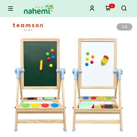
0
1
/
4