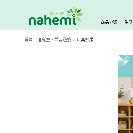
商品分類
生活
首頁
❚兒童、益智遊戲
玩具廚房