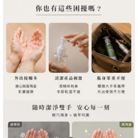
時審查核予不同之上限額度；若仍有額度不足之情形，本公司將視審查結果
每筆NT$150，滿NT$888(含以上)免運費
請求用戶進行身份認證。
５．嚴禁一人註冊多個帳號或使用他人資訊註冊。若發現惡意使用之情形，
宅配貨到付款
恩沛科技股份有限公司將有權停止該用戶之使用額度並採取法律行動。
每筆NT$150，滿NT$1,500(含以上)免運費