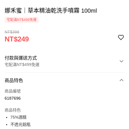
娜禾蜜｜草本精油乾洗手噴霧 100ml
宅配滿NT$499免運
NT$398
NT$249
付款與運送方式
宅配滿NT$499免運
付款方式
商品特色
信用卡一次付款
商品編號
信用卡分期付款
6187696
3 期 0 利率 每期
NT$83
21家銀行
商品特色
6 期 0 利率 每期
NT$41
21家銀行
合作金庫商業銀行
第一商業銀行
75%酒精
華南商業銀行
彰化商業銀行
12 期 0 利率 每期
NT$20
21家銀行
合作金庫商業銀行
第一商業銀行
不透光鋁瓶
上海商業儲蓄銀行
台北富邦商業銀行
華南商業銀行
彰化商業銀行