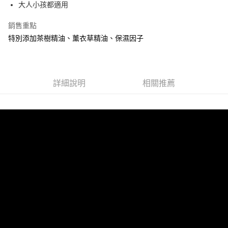
24 期 0 利率 每期
NT$10
20家銀行
合作金庫商業銀行
第一商業銀行
國泰世華商業銀行
兆豐國際商業銀行
大人小孩都適用
上海商業儲蓄銀行
台北富邦商業銀行
華南商業銀行
彰化商業銀行
臺灣中小企業銀行
台中商業銀行
合作金庫商業銀行
第一商業銀行
超商取貨付款
國泰世華商業銀行
兆豐國際商業銀行
上海商業儲蓄銀行
台北富邦商業銀行
銷售重點
匯豐（台灣）商業銀行
華泰商業銀行
華南商業銀行
彰化商業銀行
臺灣中小企業銀行
台中商業銀行
國泰世華商業銀行
兆豐國際商業銀行
聯邦商業銀行
遠東國際商業銀行
LINE Pay
上海商業儲蓄銀行
台北富邦商業銀行
特別添加茶樹精油、薰衣草精油、保濕因子
匯豐（台灣）商業銀行
華泰商業銀行
臺灣中小企業銀行
台中商業銀行
元大商業銀行
永豐商業銀行
兆豐國際商業銀行
臺灣中小企業銀行
聯邦商業銀行
遠東國際商業銀行
匯豐（台灣）商業銀行
華泰商業銀行
Apple Pay
玉山商業銀行
星展（台灣）商業銀行
台中商業銀行
匯豐（台灣）商業銀行
元大商業銀行
永豐商業銀行
聯邦商業銀行
遠東國際商業銀行
台新國際商業銀行
中國信託商業銀行
華泰商業銀行
聯邦商業銀行
玉山商業銀行
星展（台灣）商業銀行
街口支付
元大商業銀行
永豐商業銀行
台灣樂天信用卡公司
遠東國際商業銀行
元大商業銀行
台新國際商業銀行
詳細說明
中國信託商業銀行
相關推薦
玉山商業銀行
星展（台灣）商業銀行
永豐商業銀行
玉山商業銀行
台灣樂天信用卡公司
悠遊付
台新國際商業銀行
中國信託商業銀行
星展（台灣）商業銀行
台新國際商業銀行
台灣樂天信用卡公司
中國信託商業銀行
台灣樂天信用卡公司
全盈+PAY
大哥付你分期
相關說明
【大哥付你分期使用說明】
AFTEE先享後付
1.本服務由台灣大哥大提供，台灣大哥大用戶可立即使用無須另外申請。
2.付款方式選擇「大哥付你分期」，訂單成立後會自動跳轉到大哥付的交易
相關說明
流程，驗證手機門號後，選擇欲分期的期數、繳款截止日，確認付款後即完
【關於「AFTEE先享後付」】
成交易。
Hami Point
AFTEE先享後付是「在收到商品之後才付款」的支付方式。 讓您購物簡單
3.實際核准額度、可分期數及費用金額請依後續交易確認頁面所載為準。
便利好安心！
相關說明
4.訂單成立30分鐘內，如未前往確認交易或遇審核未通過，訂單將自動取
１．簡單：不需註冊會員、不需綁卡、不需儲值。
「Hami Point」為中華電信所提供之點數服務，可於會員專區綁定中華電信
消。如遇「轉專審核」未通過狀況，表示未達大哥付你分期系統評分，恕無
２．便利：只要手機號碼，簡訊認證，即可結帳。
ATM付款