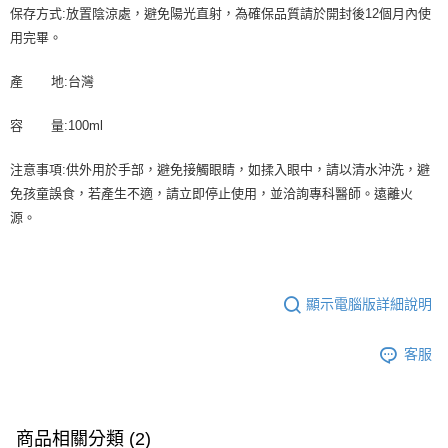
保存方式:放置陰涼處，避免陽光直射，為確保品質請於開封後12個月內使
用完畢。
產 地:台灣
容 量:100ml
注意事項:供外用於手部，避免接觸眼睛，如揉入眼中，請以清水沖洗，避
免孩童誤食，若產生不適，請立即停止使用，並洽詢專科醫師。遠離火
源。
顯示電腦版詳細說明
客服
商品相關分類 (2)