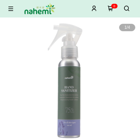
0
1
/
4