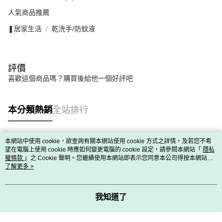
人氣商品推薦
❚居家生活
乾洗手/防蚊液
評價
喜歡這個商品嗎？購買後給他一個好評吧
本分類熱銷
全站排行
本網站中使用 cookie，欲查詢有關本網站使用 cookie 方式之詳情，及若您不希
熱門標籤
望在電腦上使用 cookie 時應如何變更電腦的 cookie 設定，請參閱本網站「
隱私
權條款
」之 Cookie 聲明。您繼續使用本網站即表示您同意本公司得按本網站使
用條款之 Cookie 聲明使用 cookie。
了解更多 >
我知道了