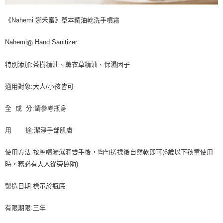
《Nahemi 娜禾蜜》草本精油乾洗手噴霧
®
Nahemi
Hand Sanitizer
特別添加:茶樹精油、薰衣草精油、保濕因子
適用對象:大人/小孩皆可
全 成 分:請參考瓶身
用 途:潔淨手部肌膚
使用方法:按壓噴灑濕潤雙手後，均勻搓揉後自然乾即可(6歲以下孩童使用
時，務必有大人從旁協助)
製造日期:標示於瓶底
有限期限:三年