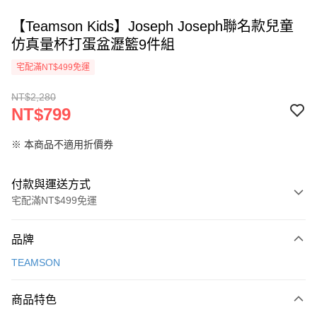
【Teamson Kids】Joseph Joseph聯名款兒童
仿真量杯打蛋盆瀝籃9件組
宅配滿NT$499免運
NT$2,280
NT$799
※ 本商品不適用折價券
付款與運送方式
宅配滿NT$499免運
付款方式
品牌
信用卡一次付款
TEAMSON
信用卡分期付款
3 期 0 利率 每期
NT$266
21家銀行
商品特色