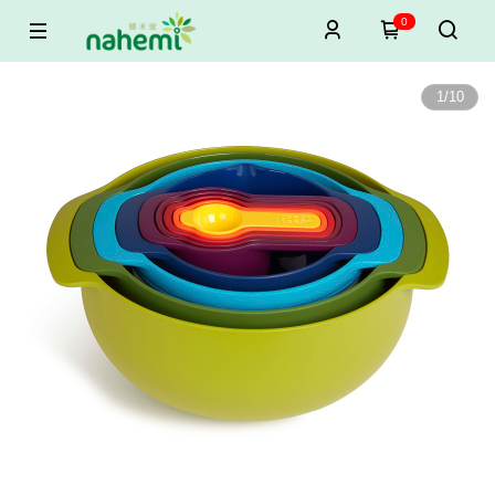
0
1
/
10