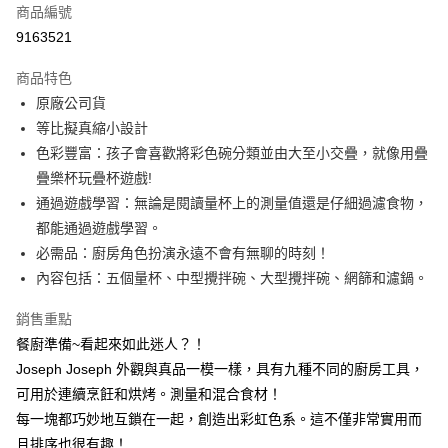
6 期 0 利率 每期
NT$133
21家銀行
合作金庫商業銀行
第一商業銀行
商品編號
華南商業銀行
彰化商業銀行
12 期 0 利率 每期
NT$66
21家銀行
合作金庫商業銀行
第一商業銀行
9163521
上海商業儲蓄銀行
台北富邦商業銀行
華南商業銀行
彰化商業銀行
24 期 0 利率 每期
NT$33
20家銀行
合作金庫商業銀行
第一商業銀行
國泰世華商業銀行
兆豐國際商業銀行
上海商業儲蓄銀行
台北富邦商業銀行
商品特色
華南商業銀行
彰化商業銀行
臺灣中小企業銀行
台中商業銀行
合作金庫商業銀行
第一商業銀行
LINE Pay
國泰世華商業銀行
兆豐國際商業銀行
原廠公司貨
上海商業儲蓄銀行
台北富邦商業銀行
匯豐（台灣）商業銀行
華泰商業銀行
華南商業銀行
彰化商業銀行
臺灣中小企業銀行
台中商業銀行
國泰世華商業銀行
兆豐國際商業銀行
等比擬真縮小設計
聯邦商業銀行
遠東國際商業銀行
Apple Pay
上海商業儲蓄銀行
台北富邦商業銀行
匯豐（台灣）商業銀行
華泰商業銀行
臺灣中小企業銀行
台中商業銀行
元大商業銀行
永豐商業銀行
色彩豐富：孩子會喜歡將彩色碗分類並由大至小交疊，就像用疊
兆豐國際商業銀行
臺灣中小企業銀行
聯邦商業銀行
遠東國際商業銀行
匯豐（台灣）商業銀行
華泰商業銀行
街口支付
玉山商業銀行
星展（台灣）商業銀行
台中商業銀行
匯豐（台灣）商業銀行
疊樂杯玩疊杯遊戲!
元大商業銀行
永豐商業銀行
聯邦商業銀行
遠東國際商業銀行
台新國際商業銀行
中國信託商業銀行
華泰商業銀行
聯邦商業銀行
玉山商業銀行
星展（台灣）商業銀行
通過遊戲學習：無論是閱讀量杯上的測量值還是仔細過濾食物，
悠遊付
元大商業銀行
永豐商業銀行
台灣樂天信用卡公司
遠東國際商業銀行
元大商業銀行
台新國際商業銀行
中國信託商業銀行
都能通過遊戲學習。
玉山商業銀行
星展（台灣）商業銀行
永豐商業銀行
玉山商業銀行
台灣樂天信用卡公司
全盈+PAY
台新國際商業銀行
中國信託商業銀行
必需品：廚房角色扮演永遠不會有無聊的時刻！
星展（台灣）商業銀行
台新國際商業銀行
台灣樂天信用卡公司
內容包括：五個量杯、中型攪拌碗、大型攪拌碗、網篩和濾鍋。
中國信託商業銀行
台灣樂天信用卡公司
AFTEE先享後付
相關說明
銷售重點
【關於「AFTEE先享後付」】
Hami Point
餐廚準備~看起來如此迷人？！
AFTEE先享後付是「在收到商品之後才付款」的支付方式。 讓您購物簡單
便利好安心！
相關說明
Joseph Joseph 外觀與真品一模一樣，具有九種不同的廚房工具，
１．簡單：不需註冊會員、不需綁卡、不需儲值。
「Hami Point」為中華電信所提供之點數服務，可於會員專區綁定中華電信
可用於連續烹飪和烘烤。測量和混合食材！
２．便利：只要手機號碼，簡訊認證，即可結帳。
ATM付款
會員帳號後，即可在購物車使用 Hami Point 折抵消費金額 (1點等於1元)。
每一塊都巧妙地互鎖在一起，創造出彩虹色系。這不僅非常實用而
３．安心：先確認商品／服務後，再付款。
且排序也很有趣！