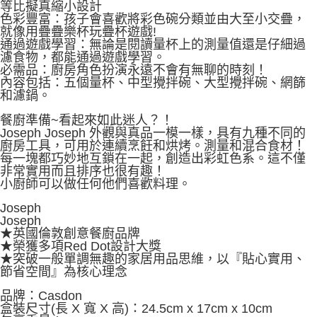
等比擬真縮小設計
５．嚴禁一人註冊多個帳號或使用他人資訊註冊。若發現惡意使用之情形，
色彩豐富：孩子會喜歡將彩色碗分類並由大至小交疊，
恩沛科技股份有限公司將有權停止該用戶之使用額度並採取法律行動。
就像用疊疊樂杯玩疊杯遊戲!
通過遊戲學習：無論是閱讀量杯上的測量值還是仔細過
濾食物，都能通過遊戲學習。
必需品：廚房角色扮演永遠不會有無聊的時刻！
內容包括：五個量杯、中型攪拌碗、大型攪拌碗、網篩
和濾鍋。
餐廚準備~看起來如此迷人？！
Joseph Joseph 外觀與真品一模一樣，具有九種不同的
廚房工具，可用於連續烹飪和烘烤。測量和混合食材！
每一塊都巧妙地互鎖在一起，創造出彩虹色系。這不僅
非常實用而且排序也很有趣！
小廚師可以做任何他們喜歡料理。
Joseph
Joseph
★英國倫敦創意餐廚品牌
★榮獲多項Red Dot設計大獎
★突破一般單調無趣的家居用品思維，以『貼心實用、
節省空間』為核心理念
品牌：Casdon
盒裝尺寸(長 X 寬 X 高)：24.5cm x 17cm x 10cm