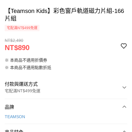
【Teamson Kids】彩色窗戶軌道磁力片組-166
片組
宅配滿NT$499免運
NT$2,490
NT$890
※ 本商品不適用折價券
※ 本商品不適用點數折抵
付款與運送方式
宅配滿NT$499免運
付款方式
品牌
信用卡一次付款
TEAMSON
信用卡分期付款
3 期 0 利率 每期
NT$296
21家銀行